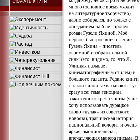
СКАЧАТЬ КНИГИ
много (основное время уходит
на литературное творчество) –
давно собирался, но только с
опозданием на 6 лет прочел
роман Гузели Яхиной. Моё
первое, быстрое впечатление:
Гузель Яхина – писатель
огромной изобразительной
силы (это, видимо, то, что Л.
Улицкая называет
кинематографичным стилем) и
большого таланта. Редкие книги
с такой силой захватывают. Тут
сразу все: тема геноцида
зажиточного крестьянства (я не
хочу использовать дурацкое
слово «кулак» из советского
новояза), трагическая история,
национальный колорит и очень
яркая, эмоциональная,
впечатляющая манера письма. В