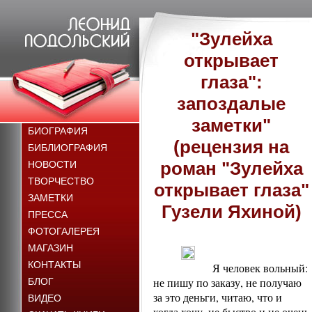
"Зулейха
открывает
глаза":
запоздалые
заметки"
БИОГРАФИЯ
(рецензия на
БИБЛИОГРАФИЯ
роман "Зулейха
НОВОСТИ
ТВОРЧЕСТВО
открывает глаза"
ЗАМЕТКИ
Гузели Яхиной)
ПРЕССА
ФОТОГАЛЕРЕЯ
МАГАЗИН
КОНТАКТЫ
Я человек вольный:
не пишу по заказу, не получаю
БЛОГ
за это деньги, читаю, что и
ВИДЕО
когда хочу, не быстро и не очень