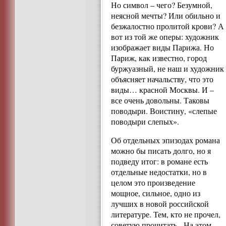
Но символ – чего? Безумной,
неясной мечты? Или обильно и
безжалостно пролитой крови? А
вот из той же оперы: художник
изображает виды Парижа. Но
Париж, как известно, город
буржуазный, не наш и художник
объясняет начальству, что это
виды… красной Москвы. И –
все очень довольны. Таковы
поводыри. Воистину, «слепые
поводыри слепых».
Об отдельных эпизодах романа
можно бы писать долго, но я
подведу итог: в романе есть
отдельные недостатки, но в
целом это произведение
мощное, сильное, одно из
лучших в новой российской
литературе. Тем, кто не прочел,
советую прочитать. На этом