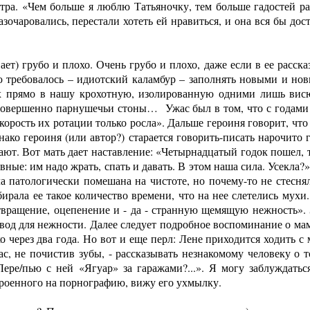
итра. «Чем больше я люблю Татьяночку, тем больше гадостей р
азочаровались, перестали хотеть ей нравиться, и она вся бы до
ет) грубо и плохо. Очень грубо и плохо, даже если в ее расска
 требовалось – идиотский каламбур – заполнять новыми и нов
 их прямо в нашу крохотную, изолированную одними лишь вис
 совершенно парнушечьи стоны… Ужас был в том, что с годами 
скорость их ротации только росла». Дальше героиня говорит, что 
нако героиня (или автор?) старается говорить-писать нарочито 
т. Вот мать дает наставление: «Четырнадцатый годок пошел, ты
е: им надо жрать, спать и давать. В этом наша сила. Усекла?» 
 патологически помешана на чистоте, но почему-то не стеснял
ирала ее такое количество времени, что на нее слетелись мухи.
твращение, оцепенение и - да - странную щемящую нежность». 
од для нежности. Далее следует подробное воспоминание о мам
о через два года. Но вот и еще перл: Лене приходится ходить с
с, не почистив зубы, - рассказывать незнакомому человеку о 
ере/пью с ней «Ягуар» за гаражами?...». Я могу заблуждатьс
троенного на порнографию, вижу его ухмылку.