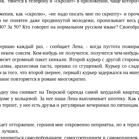
, тянется к телефону и «скролит» в приложении, чаще которого 
жения, как «скролю», «не надо писать мне по скрипту» и проч
о не понятен даже продвинутой молодежи, пронизывает весь ро
а 40? За 50? Кто говорит на нормальном русском языке? Свое
совершаю каждый раз, - сообщает Лена, - когда пустота пожир
 некем совсем. Кем-нибудь не получится; получится чем-нибудь»
 везет огромный пакет хинкали. Второй курьер с другой стороны
халвы, арахисовая паста, орешки со сгущенкой. Курьер со сла
за того, что второй (вернее, первый) курьер задержался на мин
вание повторяется в романе многократно.
одну она снимает на Тверской (аренда самой захудалой кварти
 доме у кольцевой. За нее наша Лена выплачивает ипотеку. Как 
о терпит, у нее есть друзья и регулярные вечеринки по пятниц
ает отторжение, героиня мне откровенно неприятна, но я терплю
у лучших.
аниматься самолюбованием, самосозерцанием и самокопанием, в