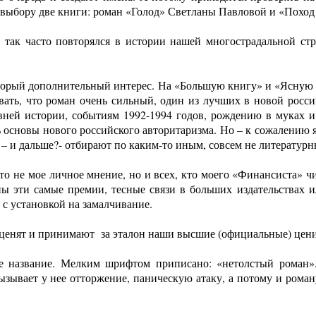
 выбору две книги: роман «Голод» Светланы Павловой и «Поход
 так часто повторялся в истории нашей многострадальной ст
оторый дополнительный интерес. На «Большую книгу» и «Ясную 
ывать, что роман очень сильный, один из лучших в новой росс
вней истории, событиям 1992-1994 годов, рождению в муках и
ь основы нового российского авторитаризма. Но – к сожалению я
– и дальше?- отбирают по каким-то иным, совсем не литератур
то не мое личное мнение, но и всех, кто моего «Финансиста» чи
ы эти самые премии, тесные связи в больших издательствах 
 с установкой на замалчивание.
о ценят и принимают за эталон наши высшие (официальные) цен
ое название. Мелким шрифтом приписано: «нетолстый роман»
зывает у нее отторжение, паническую атаку, а потому и роману