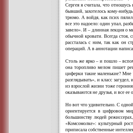
Сергея я считала, что отношусь
бывший, захотелось кому-нибудь
трюмо. А войдя, как псих пялил
все это надоело: один упал, раз
завело». И – длинная лекция о 
обычной кровати. Всегда стоя, 
рассталась с ним, так как он с
операций. А в аннотации написан
Столь же ярко – и пошло – вспо
она торопливо мелом пишет реш
циферки такие маленькие? Мне чт
разглядывать», и класс загудел,
из взрослой жизни тоже героиня
оказываются не друзья, и все ее
Но вот что удивительно. С одной
ориентируется в цифровом мир
большинству людей режиссерах,
«Комсомолке»: культурный рос
приписала собственные интеллек