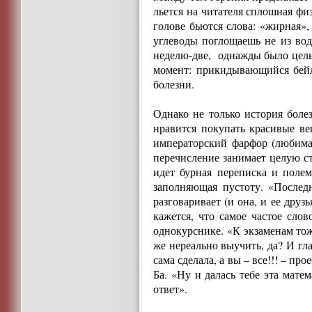
льется на читателя сплошная фи
голове бьются слова: «жирная»,
углеводы поглощаешь не из вод
неделю-две, однажды было целы
момент: прикидывающийся бейл
болезни.
Однако не только история боле
нравится покупать красивые ве
императорский фарфор (любима
перечисление занимает целую с
идет бурная переписка и полем
заполняющая пустоту. «Последн
разговаривает (и она, и ее дру
кажется, что самое частое сло
однокурснике. «К экзаменам тож
же нереально выучить, да? И гла
сама сделала, а вы – все!!! – п
Ба. «Ну и далась тебе эта мате
ответ».