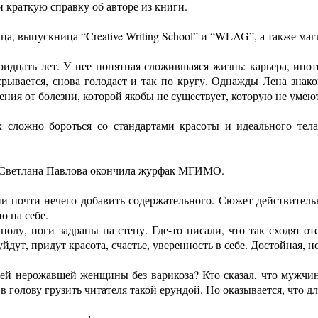
краткую справку об авторе из книги.
ца, выпускница “Creative Writing School” и “WLAG”, а также 
идцать лет. У нее понятная сложившаяся жизнь: карьера, ипот
 срывается, снова голодает и так по кругу. Однажды Лена зна
ния от болезни, которой якобы не существует, которую не умеют
к сложно бороться со стандартами красоты и идеального тел
): Светлана Павлова окончила журфак МГИМО.
ии почти нечего добавить содержательного. Сюжет действитель
о на себе.
полу, ноги задраны на стену. Где-то писали, что так сходят о
уйдут, придут красота, счастье, уверенность в себе. Достойная, 
ней нерожавшей женщины без варикоза? Кто сказал, что мужчи
в голову грузить читателя такой ерундой. Но оказывается, что дл