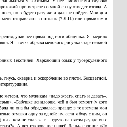
т заниматься мазохизмом. У нее моментами глубоко
охожий при встрече со мной сразу отведет взгляд. А
 поел, но забудет сразу же и дальше пойдет. Мои дни
а меня отправляют в потолок (? Л.П.) или прямиком в
резрения, упавшее прямо под ноги обидчика. Я мерило
вки. Я – точка обрыва мелового рисунка старательной
родных Текстилей. Харкающий бомж у туберкулезного
ь, гнусь, скверна и оскорбление во плоти. Бесцветной,
литературщина.
е матери, что мужикам «надо жрать, спать и давать».
ерыв». «Бабушке лендлорше, чей и был ремонт (у кого
ряд ли она бы обрадовалась правде: в те времена мои
вые отмазки одну за одной: ну, если я буду с ним, он
 ни с кем не спала». «… где-то на пятом раунде он с
секса?». А вот откровение нашей Лены-героини: «До