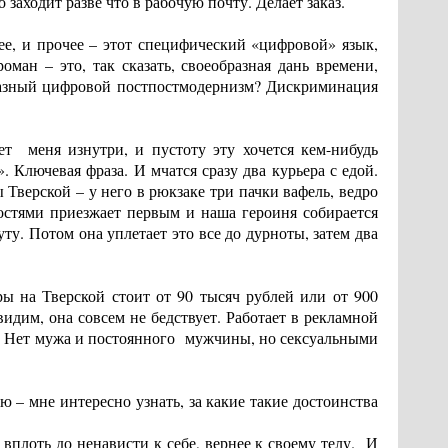
заходит разве что в рабочую почту. Делает заказ.
ее, и прочее – этот специфический «цифровой» язык,
ман – это, так сказать, своеобразная дань времени,
образный цифровой постпостмодернизм? Дискриминация
ает меня изнутри, и пустоту эту хочется кем-нибудь
. Ключевая фраза. И мчатся сразу два курьера с едой.
 Тверской – у него в рюкзаке три пачки вафель, ведро
достями приезжает первым и наша героиня собирается
уту. Потом она уплетает это все до дурноты, затем два
ры на Тверской стоит от 90 тысяч рублей или от 900
видим, она совсем не бедствует. Работает в рекламной
ам. Нет мужа и постоянного мужчины, но сексуальными
 – мне интересно узнать, за какие такие достоинства
плоть до ненависти к себе, вернее к своему телу. И