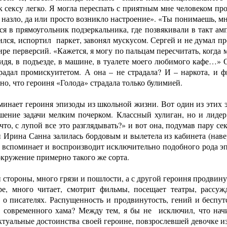
 к сексу легко. Я могла переспать с приятным мне человеком пр
 назло, да или просто возникло настроение». «Ты понимаешь, мн
ся в прямоугольник подзеркальника, где позвякивали в такт а
бился, испортил паркет, завонял мускусом. Сергей и не думал п
мире перверсий. «Кажется, я могу по пальцам пересчитать, когд
сидя, в подъезде, в машине, в туалете моего любимого кафе…» 
традал промискуитетом. А она – не страдала? И – наркота, и 
о, что героиня «Голода» страдала только булимией.
минает героиня эпизоды из школьной жизни. Вот один из этих 
ение задачи мелким почерком. Классный хулиган, но и лидер
о, с лупой все это разглядывать?» и вот она, подумав пару сек
 и Ирина Санна залилась бордовым и вылетела из кабинета (наве
 вспоминает и воспроизводит исключительно подобного рода эп
 окружение примерно такого же сорта.
 стороны, много грязи и пошлости, а с другой героиня продвину
е, много читает, смотрит фильмы, посещает театры, рассуж
 о писателях. Распущенность и продвинутость, гений и беспут
т современного хама? Между тем, я бы не исключил, что на
туальные достоинства своей героине, повзрослевшей девочке и