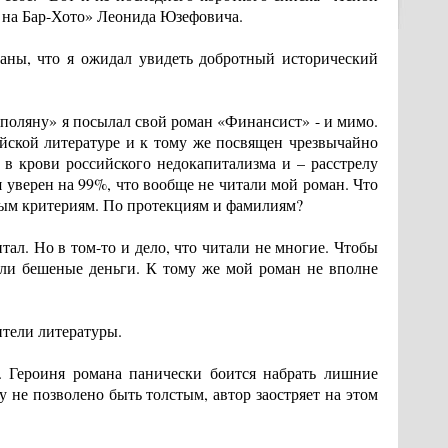
 на Бар-Хото» Леонида Юзефовича.
раны, что я ожидал увидеть добротный исторический
поляну» я посылал свой роман «Финансист» - и мимо.
ийской литературе и к тому же посвящен чрезвычайно
 в крови российского недокапитализма и – расстрелу
 уверен на 99%, что вообще не читали мой роман. Что
ным критериям. По протекциям и фамилиям?
тал. Но в том-то и дело, что читали не многие. Чтобы
или бешеные деньги. К тому же мой роман не вполне
ители литературы.
. Героиня романа панически боится набрать лишние
 не позволено быть толстым, автор заостряет на этом