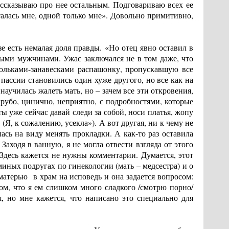
ассказываю про нее остальным. Подговариваю всех ее
сталась мне, одной только мне». Довольно примитивно,
зе есть немалая доля правды. «Но отец явно оставил в
ыми мужчинами. Ужас заключался не в том даже, что
юльками-занавесками распашонку, пропускавшую все
пассии становились один хуже другого, но все как на
научилась жалеть мать, но – зачем все эти откровения,
грубо, цинично, неприятно, с подробностями, которые
 уже сейчас давай следи за собой, носи платья, жопу
(Я, к сожалению, усекла»). А вот другая, ни к чему не
ась на виду менять прокладки. А как-то раз оставила
 Заходя в ванную, я не могла отвести взгляда от этого
Здесь кажется не нужны комментарии. Думается, этот
иных подругах по гинекологии (мать – медсестра) и о
 матерью в храм на исповедь и она задается вопросом:
том, что я ем слишком много сладкого /смотрю порно/
я, но мне кажется, что написано это специально для