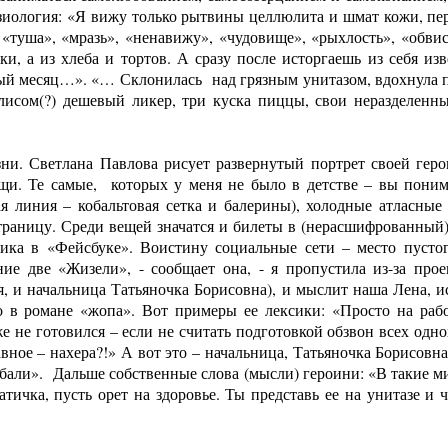
зиология: «Я вижу только рытвины целлюлита и шмат кожи, пер
 «туша», «мразь», «ненавижу», «чудовище», «рыхлость», «обвисл
ки, а из хлеба и тортов. А сразу после исторгаешь из себя и
й месяц…». «… Склонилась над грязным унитазом, вдохнула по
исом(?) дешевый ликер, три куска пиццы, свои неразделенны
зни. Светлана Павлова рисует развернутый портрет своей ге
щи. Те самые, которых у меня не было в детстве – вы понима
я линия – кобальтовая сетка и балерины), холодные атласны
траницу. Среди вещей значатся и билеты в (нерасшифрованный)
ика в «Фейсбуке». Воистину социальные сети – место пустог
ие две «Жизели», - сообщает она, - я пропустила из-за прое
зья, и начальница Татьяночка Борисовна), и мыслит наша Лена, 
во в романе «жопа». Вот примеры ее лексики: «Просто на раб
е не готовился – если не считать подготовкой обзвон всех одн
вное – нахера?!» А вот это – начальница, Татьяночка Борисовна
роебали». Дальше собственные слова (мысли) героини: «В такие 
матичка, пусть орет на здоровье. Ты представь ее на унитазе и