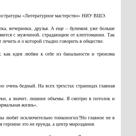
магистратуры «Литературное мастерство» НИУ ВШЭ.
ека, вечеринки, друзья. А еще – булимия: уже больше
комится с мужчиной, страдающим от клептомании. Так
 лечить и о которой стыдно говорить в обществе.
а; как идея любви к себе из банальности и трюизма
но очень бедный. На всех трехстах страницах главная
теки, а значит, лишние объемы. Я смотрю в потолок и
нормальная жизнь».
ны любят исключительно тонконогих?Но главное не в
я героини это не ерунда, а центр мироздания.