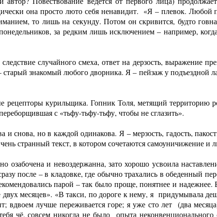
и автор? Повествование ведется от первого лица) продолжае
чески она просто люто себя ненавидит. «Я – плевок. Любой пр
ниманием, то лишь на секунду. Потом он скривится, будто говна
 понедельников, за редким лишь исключением – например, когд
 следствие случайного смеха, ответ на дерзость, выражение п
– старый знакомый любого дворника. Я – пейзаж у подъездной ла
ые рецепторы курильщика. Гопник Толя, метящий территорию 
переборщившая с «тьфу-тьфу-тьфу, чтобы не сглазить».
и снова, но в каждой одинакова. Я – мерзость, гадость, пакост
Очень странный текст, в котором сочетаются самоуничижение и 
но озабочена и невоздержанна, зато хорошо усвоила наставлени
разу после – в кладовке, где обычно трахались в обеденный пер
екомендовались парой – так было проще, понятнее и надежнее. В
двух месяцев». «В такси, по дороге к нему, я придумывала деше
; вдвоем лучше переживается горе; я уже сто лет (два месяца)
тебя чё, совсем никогда не было опыта неконвенционального 