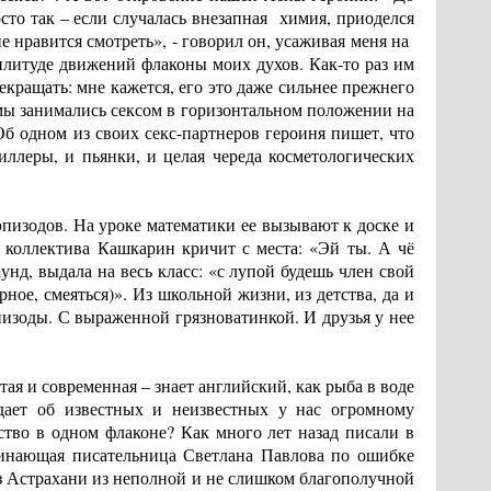
осто так – если случалась внезапная химия, приоделся
е нравится смотреть», - говорил он, усаживая меня на
мплитуде движений флаконы моих духов. Как-то раз им
рекращать: мне кажется, его это даже сильнее прежнего
а мы занимались сексом в горизонтальном положении на
Об одном из своих секс-партнеров героиня пишет, что
филлеры, и пьянки, и целая череда косметологических
эпизодов. На уроке математики ее вызывают к доске и
 коллектива Кашкарин кричит с места: «Эй ты. А чё
унд, выдала на весь класс: «с лупой будешь член свой
рное, смеяться)». Из школьной жизни, из детства, да и
изоды. С выраженной грязноватинкой. И друзья у нее
тая и современная – знает английский, как рыба в воде
дает об известных и неизвестных у нас огромному
ство в одном флаконе? Как много лет назад писали в
чинающая писательница Светлана Павлова по ошибке
з Астрахани из неполной и не слишком благополучной