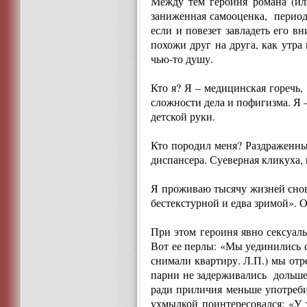
Между тем героиня романа (ил
заниженная самооценка, периоди
если и повезет завладеть его в
похожи друг на друга, как утра
чью-то душу.
Кто я? Я – медицинская горечь,
сложности дела и пофигизма. Я 
детской руки.
Кто породил меня? Раздраженн
диспансера. Суеверная кликуха, 
Я проживаю тысячу жизней снова 
бестекстурной и едва зримой». 
При этом героиня явно сексуаль
Вот ее перлы: «Мы уединились с
снимали квартиру. Л.П.) мы отр
парни не задерживались дольше 
ради приличия меньше употребит
ухмылкой поинтересовался: «У 