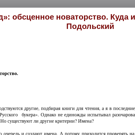
д»: обсценное новаторство. Куда 
Подольский
торство.
одствуются другие, подбирая книги для чтения, а я в последн
усского букера». Однако не единожды испытывал разочарован
 Но существуют ли другие критерии? Имена?
 очередь и создают имена. А потому приходится проверять на