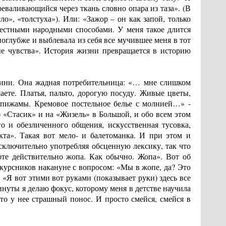
еваливающийся через ткань словно опара из таза». (В
о», «толстуха»). Или: «Зажор – он как запой, только
звестными народными способами. У меня такое длится
глубже и выблевала из себя все мучившее меня в тот
е чувства». История жизни превращается в историю
роини. Она жадная потребительница: «… мне слишком
ете. Платья, пальто, дорогую посуду. Живые цветы,
е пижамы. Кремовое постельное белье с молнией…» -
 «Стасик» и на «Жизель» в Большой, и обо всем этом
о и обезличенного общения, искусственная тусовка,
кта». Такая вот мело- и балетоманка. И при этом и
исключительно употребляя обсценную лексику, так что
оте действительно жопа. Как обычно. Жопа». Вот об
окурсников накануне с вопросом: «Мы в жопе, да? Это
 «Я вот этими вот руками (показывает руки) здесь все
минуты я делаю фокус, которому меня в детстве научила
 что у нее страшный понос. И просто смейся, смейся в