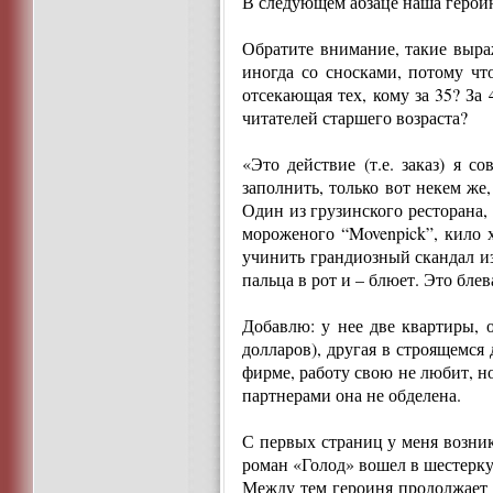
В следующем абзаце наша героиня
Обратите внимание, такие выра
иногда со сносками, потому чт
отсекающая тех, кому за 35? З
читателей старшего возраста?
«Это действие (т.е. заказ) я 
заполнить, только вот некем же,
Один из грузинского ресторана,
мороженого “Movenpick”, кило 
учинить грандиозный скандал из-
пальца в рот и – блюет. Это бле
Добавлю: у нее две квартиры, 
долларов), другая в строящемся
фирме, работу свою не любит, н
партнерами она не обделена.
С первых страниц у меня возник
роман «Голод» вошел в шестерк
Между тем героиня продолжает з