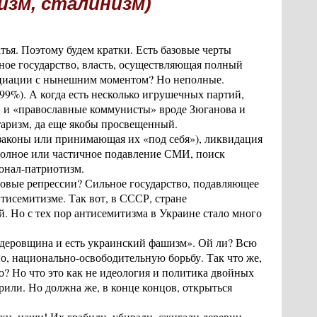
изм, сталинизм)
тья. Поэтому будем кратки. Есть базовые черты
рное государство, власть, осуществляющая полный
социации с нынешним моментом? Но неполные.
,99%). А когда есть несколько игрушечных партий,
» и «православные коммунисты» вроде Зюганова и
таризм, да еще якобы просвещенный.
я законы или принимающая их «под себя»), ликвидация
полное или частичное подавление СМИ, поиск
ионал-патриотизм.
совые репрессии? Сильное государство, подавляющее
нтисемитизме. Так вот, в СССР, стране
. Но с тех пор антисемитизма в Украине стало много
рдеровщина и есть украинский фашизм». Ой ли? Всю
, национально-освободительную борьбу. Так что же,
? Но что это как не идеология и политика двойных
рили. Но должна же, в конце концов, открыться
ки, наши! Их грабили, убивали, сжигали деревни,