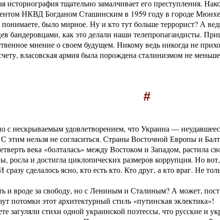
 историография тщательно замалчивает его преступления. Након
агентом НКВД Богданом Сташинским в 1959 году в городе Мюнхе
ы понимаете, было мирное. Ну и кто тут больше террорист? А в
цев бандеровцами, как это делали наши телепропагандисты. Пр
бственное мнение о своем будущем. Никому ведь никогда не прих
счету, власовская армия была порождена сталинизмом не меньше
#
чно с нескрываемым удовлетворением, что Украина — неудавшеес
 этим нельзя не согласиться. Страны Восточной Европы и Балт
тверть века «болталась» между Востоком и Западом, растила св
ы, росла и достигла циклопических размеров коррупция. Но вот,
 сразу сделалось ясно, кто есть кто. Кто друг, а кто враг. Не т
ь и вроде за свободу, но с Лениным и Сталиным? А может, пос
ут потомки этот архитектурный стиль «путинская эклектика»!
те загуляли стихи одной украинской поэтессы, что русские и ук