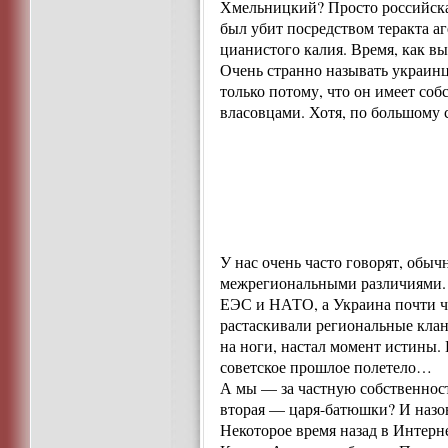
Хмельницкий? Просто российская
был убит посредством теракта 
цианистого калия. Время, как в
Очень странно называть украин
только потому, что он имеет со
власовцами. Хотя, по большому 
У нас очень часто говорят, обы
межрегиональными различиями. С
ЕЭС и НАТО, а Украина почти че
растаскивали региональные клан
на ноги, настал момент истины. И
советское прошлое полетело…
А мы — за частную собственност
вторая — царя-батюшки? И назов
Некоторое время назад в Интерне