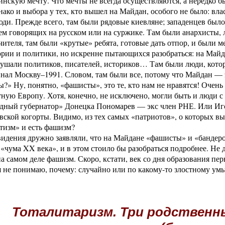
нскую мечту. Что мечты не всегда осуществляются, а нередко б
ако и выбора у тех, кто вышел на Майдан, особого не было: вла
юди. Прежде всего, там были рядовые киевляне; западенцев было
чем говорящих на русском или на суржике. Там были анархисты, 
чителя, там были «крутые» ребята, готовые дать отпор, и были м
ии и политики, но искренне пытающихся разобраться: на Майда
ушали политиков, писателей, историков… Там были люди, котор
нал Москву–1991. Словом, там были все, потому что Майдан — 
?» Ну, понятно, «фашисты», это те, кто нам не нравятся! Очень
ную Европу. Хотя, конечно, не исключено, могли быть и люди 
одный губернатор» Донецка Пономарев — экс член РНЕ. Или И
вской когорты. Видимо, из тех самых «патриотов», о которых в
тизм» и есть фашизм?
евидения дружно заявляли, что на Майдане «фашисты» и «банде
 «чума XX века», и в этом стоило бы разобраться подробнее. Н
на самом деле фашизм. Скоро, кстати, век со дня образования пе
 я не понимаю, почему: случайно или по какому-то злостному ум
Тоталитаризм. Три родственн