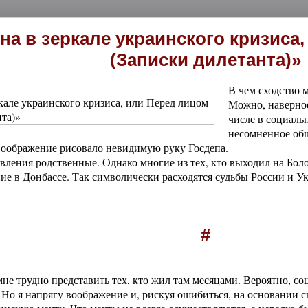
на в зеркале украинского кризиса
(Записки дилетанта)»
В чем сходство
Можно, наверное
числе в социаль
несомненное общ
воображение рисовало невидимую руку Госдепа.
ления родственные. Однако многие из тех, кто выходил на Боло
ие в Донбассе. Так символически расходятся судьбы России и У
#
мне трудно представить тех, кто жил там месяцами. Вероятно, с
Но я напрягу воображение и, рискуя ошибиться, на основании 