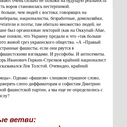
ывают очень сильно не похожи на будущую реальность
сть воров становилась нестерпимой.
 больше, чем людей с востока; говорящих на
либералы, националисты, безработные, домохозяйки,
ечтатели и поэты; там обитало множество людей, не
не был организован лекторий (как на Оккупай-Абае,
ые поняли, что Украину предали и что «так больше
это живой срез украинского общества. «А «Правый
 странные фашисты, если они рвутся в
с фашистскими взглядами. И русофобы. И антисемиты.
горь Иванович Гиркин-Стрелков крайний националист
ысказывался Лев Толстой. Очевидно, крайний
ровцы». Однако «фашизм» слишком страшное слово,
е доверять слепо диффаматорам и софистам Дмитрию
рвой фашистской партии, а мы еще не определились с
ыслу?
ые ветви: