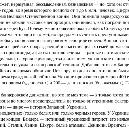
ожет, неразумная, бессмысленная, безнадежная — но, хотя бы о
 годов, во время которого погибло от 4 до 6 млн. человек. Циф
ремя Великой Отечественной войны. Они помнили варварскую ко
и не забыли массовые депортации, они видели, как пограничник
ыть через Буг. Почему же они обязаны были любить Советскую вл
ежима; что одно и то же), но продолжать считать преступниками 
кобы участвовали в гитлеровском геноциде евреев. Вопрос этот
мии еврейских подразделений и спасения целых семей до массовы
ло пропаганды, а факты противоречивы — разные партизанские
иально, на уровне руководства движением, украинские национали
шительно осуждали гитлеровский геноцид. Добавлю, что сам Банд
рейских погромах обвиняли Петлюру, но доказано, что он не был
время гражданской войны на Украине произошло примерно 400 е
 основном буденовских) и 200 — деникинских (белоказачьих). Т
бандеровском движении, но это не моя тема — я только хотел п
ороны во многом предопределены не только внутренними факторам
я и — шире — история Западной Украины).
ноцветных (только белых или только черных) героев. У Украины 
нце концов, Бандера — истинный украинский патриот, его нельзя
кий, Сталин, Ленин, Шкуро, белые атаманы, Деникин, Врангель