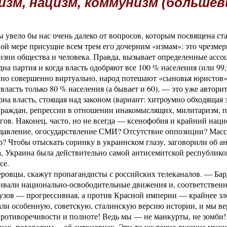
зм, нацизм, коммунизм (большев
 увело бы нас очень далеко от вопросов, которым посвящена ста
вой мере присущие всем трем его дочерним «измам»: это чрезме
жизни общества и человека. Правда, вызывает определенные ас
дна партия и когда власть одобряют все 100 % населения (или 99
, но совершенно виртуально, народ потешают «сыновья юристов
ласть только 80 % населения (а бывает и 60), — это уже автори
ерна власть, стоящая над законом (вариант: хитроумно обходяща
 граждан, репрессии в отношении инакомыслящих, милитаризм, 
гов. Наконец, часто, но не всегда — ксенофобия и крайний нац
подавление, огосударствление СМИ? Отсутствие оппозиции? Мас
р? Чтобы отыскать соринку в украинском глазу, заговорили об а
, Украина была действительно самой антисемитской республикой
се.
еровцы, скажут пропагандисты с российских телеканалов. — Ба
вали национально-освободительные движения и, соответственно
узов — прогрессивная, а против Красной империи — крайнее зло
али особенную, советскую, сталинскую версию истории, и мы ве
 противоречивости и полноте! Ведь мы — не манкурты, не зомби!
цах, поговорим… об антоновцах. Эти-то уж точно русские мужи