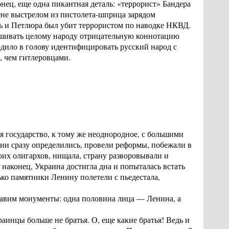
ец, еще одна пикантная деталь: «террорист» Бандера
не выстрелом из пистолета-шприца зарядом
едь и Петлюра был убит террористом по наводке НКВД.
ишивать целому народу отрицательную коннотацию
одило в голову идентифицировать русский народ с
, чем гитлеровцами.
я государство, к тому же неоднородное, с большими
ии сразу определились, провели реформы, побежали в
оих олигархов, нищала, страну разворовывали и
 наконец, Украина достигла дна и попыталась встать
олько памятники Ленину полетели с пьедестала,
тавим монументы: одна половина лица — Ленина, а
раинцы больше не братья. О, еще какие братья! Ведь и