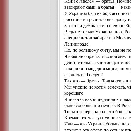
Каин с Авелем — братья. Помню,
выбирают сами, а братья — какие
У Украины был выбор: ассоциац
российский рынок более доступе
Захотели демократию и европейс
Ведь не только Украина, но и Ро
специалистов забирали в Москву
Ленинграде.
Но, по большому счету, мы не п
Чтобы не обрастали «своими», ч
действительная многопартийност
говорили о модернизации, но мо
свалить на Госдеп?
Так что — братья. Только украи
Мы упорно не хотим замечать, чт
хорошего.
Я помню, какой переполох и даже
было совершенно нечего. В Росс
Только теперь народ, его бoльша
Кремле, тотчас аукнувшиеся на 
Или — что Украина больше не хоч
входит в эту сферу, то есть не