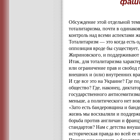
фаши
Обсуждение этой отдельной темы
тоталитаризма, почти в одинако
контроль над всеми аспектами 
Тоталитаризм — это когда есть о
оппозиция вроде бы существует
Жириновского, и поддерживают в
Итак, для тоталитаризма характ
или ограничение прав и свобод
внешних и (или) внутренних вра
И где все это на Украине? Где 
общество? Где, наконец, диктато
государственного антисемитизма
меньше, а политического нет вов
«Зато есть бандеровщина и банд
жизнь мы восхваляли и поддержи
борьба против англичан и франц
стандартов? Нам с детства внуш
историческая правда во всей ее
Прежде чем говорить о бандеров