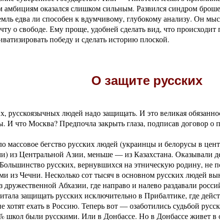
амбициям оказался слишком сильным. Развился синдром брошенн
ль едва ли способен к вдумчивому, глубокому анализу. Он мыс
ту о свободе. Ему проще, удобней сделать вид, что происходит 
ватизировать победу и сделать историю плоской.
О защите русских
ких, русскоязычных людей надо защищать. И это великая обязанн
ы. И что Москва? Предпочла закрыть глаза, подписав договор о 
о массовое бегство русских людей (украинцы и белорусы в цент
ми) из Центральной Азии, меньше — из Казахстана. Оказывали 
. Большинство русских, вернувшихся на этническую родину, не
ми из Чечни. Несколько сот тысяч в основном русских людей в
из дружественной Абхазии, где направо и налево раздавали росси
итала защищать русских исключительно в Прибалтике, где дейс
 хотят ехать в Россию. Теперь вот — озаботились судьбой русск
 % школ были русскими. Или в Донбассе. Но в Донбассе живет 