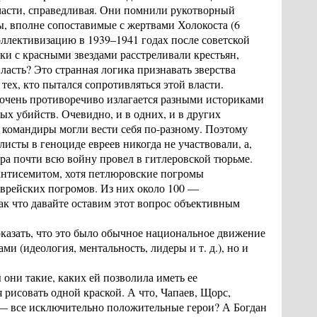
тчасти, справедливая. Они помнили рукотворный
ры, вполне сопоставимые с жертвами Холокоста (6
ллективизацию в 1939–1941 годах после советской
и с красными звездами расстреливали крестьян,
асть? Это странная логика признавать зверства
тех, кто пытался сопротивляться этой власти.
 очень противоречиво излагается разными историками
х убийств. Очевидно, и в одних, и в других
 командиры могли вести себя по-разному. Поэтому
сты в геноциде евреев никогда не участвовали, а,
ера почти всю войну провел в гитлеровской тюрьме.
 антисемитом, хотя петлюровские погромы
врейских погромов. Из них около 100 —
ак что давайте оставим этот вопрос объективным
оказать, что это было обычное национальное движение
и (идеология, ментальность, лидеры и т. д.), но и
они такие, каких ей позволила иметь ее
 рисовать одной краской. А что, Чапаев, Щорс,
 — все исключительно положительные герои? А Богдан