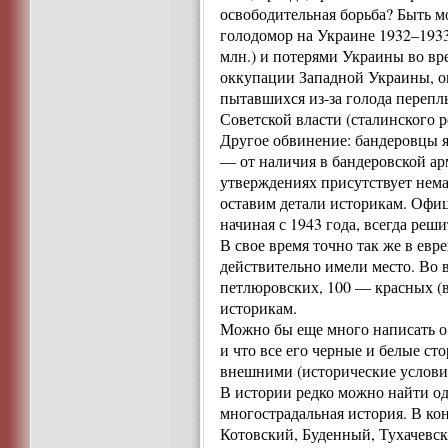
освободительная борьба? Быть м
голодомор на Украине 1932–1933
млн.) и потерями Украины во в
оккупации Западной Украины, он
пытавшихся из-за голода перепл
Советской власти (сталинского р
Другое обвинение: бандеровцы я
— от наличия в бандеровской ар
утверждениях присутствует нема
оставим детали историкам. Офиц
начиная с 1943 года, всегда ре
В свое время точно так же в ев
действительно имели место. Во 
петлюровских, 100 — красных (в
историкам.
Можно бы еще много написать о 
и что все его черные и белые ст
внешними (исторические услови
В истории редко можно найти од
многострадальная история. В ко
Котовский, Буденный, Тухачевс