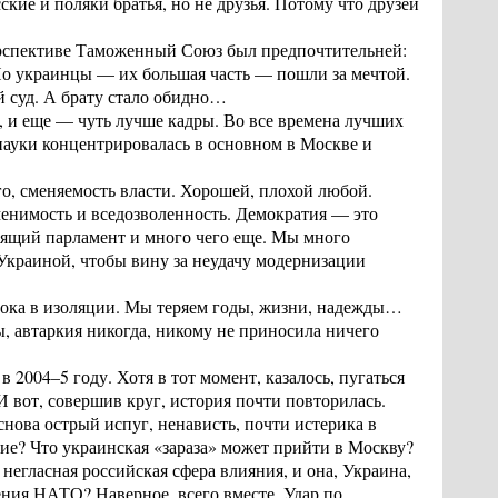
кие и поляки братья, но не друзья. Потому что друзей
ерспективе Таможенный Союз был предпочтительней:
 Но украинцы — их большая часть — пошли за мечтой.
й суд. А брату стало обидно…
аз, и еще — чуть лучше кадры. Во все времена лучших
 науки концентрировалась в основном в Москве и
го, сменяемость власти. Хорошей, плохой любой.
менимость и вседозволенность. Демократия — это
оящий парламент и много чего еще. Мы много
 Украиной, чтобы вину за неудачу модернизации
 пока в изоляции. Мы теряем годы, жизни, надежды…
ы, автаркия никогда, никому не приносила ничего
2004–5 году. Хотя в тот момент, казалось, пугаться
 вот, совершив круг, история почти повторилась.
снова острый испуг, ненависть, почти истерика в
ние? Что украинская «зараза» может прийти в Москву?
 негласная российская сфера влияния, и она, Украина,
ения НАТО? Наверное, всего вместе. Удар по