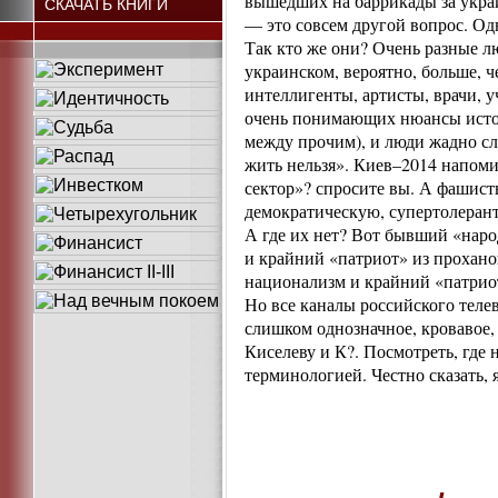
вышедших на баррикады за украи
СКАЧАТЬ КНИГИ
— это совсем другой вопрос. Одн
Так кто же они? Очень разные л
украинском, вероятно, больше, 
интеллигенты, артисты, врачи, у
очень понимающих нюансы истор
между прочим), и люди жадно сл
жить нельзя». Киев–2014 напоми
сектор»? спросите вы. А фашисты
демократическую, супертолерант
А где их нет? Вот бывший «нар
и крайний «патриот» из прохано
национализм и крайний «патрио
Но все каналы российского тел
слишком однозначное, кровавое,
Киселеву и К?. Посмотреть, где 
терминологией. Честно сказать,