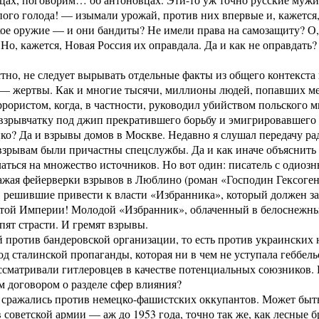
ого голода! — изымали урожай, против них впервые и, кажется
ое оружие — и они бандиты? Не имели права на самозащиту? О,
 Но, кажется, Новая Россия их оправдала. Да и как не оправдат
стно, не следует вырывать отдельные факты из общего контекста
 — жертвы. Как и многие тысячи, миллионы людей, попавших ме
ррористом, когда, в частности, руководил убийством польского 
взрывчатку под джип прекратившего борьбу и эмигрировавшего
? Да и взрывы домов в Москве. Недавно я слушал передачу ра
м взрывам были причастны спецслужбы. Да и как иначе объяснит
латься на множество источников. Но вот один: писатель с одио
ажая фейерверки взрывов в Люблино (роман «Господин Гексоген
, решившие привести к власти «Избранника», который должен з
ятой Империи! Молодой «Избранник», облаченный в белоснежные
пят страсти. И гремят взрывы.
 против бандеровской организации, то есть против украинских 
 сталинской пропаганды, которая ни в чем не уступала геббель
сматривали гитлеровцев в качестве потенциальных союзников. Н
 договором о разделе сфер влияния?
сражались против немецко-фашистских оккупантов. Может быть, 
 советской армии — аж до 1953 года, точно так же, как лесные б