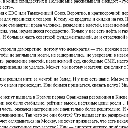
 в конце семидесятых в Польше мне рассказывали анекдот: «Русс
 есть».
ия с ЕЭС или Таможенный Союз. Вероятно, в краткосрочной п
н для украинских товаров. К тому же кредиты и скидки на газ.
кие стандарты: права человека, разделение властей, независимы
ссия, увы, неудавшееся государство. Только у нас есть нефть и г
. И большая часть советской фундаментальной, да и отраслевой
остроили демократию, потому что демократия — это, прежде все
тобы не заплывали мозги, не зашоривались, не уверовали в неза
ь, разделение властей, независимый суд, свободные СМИ, наст
дернизация не удалась. Может, мы потому и затеяли конфликт с
нцы решили идти за мечтой на Запад. И у них есть шанс. Мы же
о с нами происходит. Или боимся признаться, сказать вслух? Ув
 испуг вызвала в Кремле первая Оранжевая революция в Киеве в 
ии все было стабильно, рейтинг высок, нефтяные цены росли… И
я часть, оказался настроенным значительно более решительно. И 
телевидении. Так чего же они боятся? Что вызывает их раздраже
ет оглядываться на Москву, не хочет признавать, что есть некая
 вполне суверенное государство? Или — гипотетического приближ