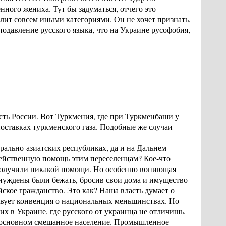
ого жениха. Тут бы задуматься, отчего это
лит совсем иными категориями. Он не хочет признать,
подавление русского языка, что на Украине русофобия,
ость России. Вот Туркмения, где при Туркменбаши у
поставках туркменского газа. Подобные же случаи
рально-азиатских республиках, да и на Дальнем
действенную помощь этим переселенцам? Кое-что
 получили никакой помощи. Но особенно вопиющая
ынуждены были бежать, бросив свои дома и имущество
йское гражданство. Это как? Наша власть думает о
твует конвенция о национальных меньшинствах. Но
их в Украине, где русского от украинца не отличишь.
в основном смешанное население. Промышленное