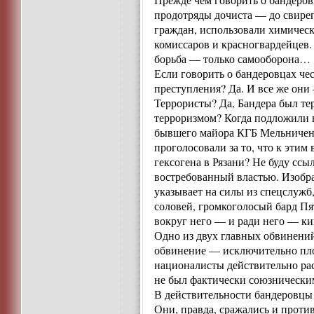
продотряды дочиста — до свиреп
граждан, использовали химическ
комиссаров и красногвардейцев.
борьба — только самооборона…
Если говорить о бандеровцах че
преступления? Да. И все же они
Террористы? Да, Бандера был те
терроризмом? Когда подложили 
бывшего майора КГБ Мельниченко
проголосовали за то, что к эти
гексогена в Рязани? Не буду ссы
востребованный властью. Изобр
указывает на силы из спецслужб
соловей, громкоголосый бард П
вокруг него — и ради него — ки
Одно из двух главных обвинений
обвинение — исключительно плод
националисты действительно рас
не был фактически союзническим
В действительности бандеровцы 
Они, правда, сражались и против