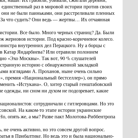
, единственный раз в мировой истории против своих
 они не были паиньками, они расстреливали пленных
ь? За что судить? Они ведь — жертвы… Их отчаянная
 истории. Все было. Много черных страниц? Да. Были
ж жерновов истории. Под красно-коричневое колесо.
министра внутренних дел Перацкого. Ну а борцы с
 в Катар Яндарбиева? Или отравили полонием
дио «Эхо Москвы». Так вот, 90 % слушателей
ь странную историю с обнаруженной закладкой
зными взглядами А. Проханов, ныне очень сильно
», премия «Национальный бестселлер»), он прямо
аменить «Истукана». О, хитер старый генштабовский
 одежды, ни сном ни духом не подозревает, какие
националистов: сотрудничали с гитлеровцами. Но это
совской. На каком-то этапе истории украинские
о, опять же, а мы? Разве пакт Молотова-Риббентропа
не очень активно, но это совсем другой вопрос.
ратья в Прибалтике. Но ведь это и была национально-