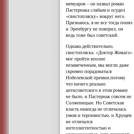
мемуаров – он назвал роман
Пастернака слабым и осудил
«свистопляску» вокруг него.
Признаюсь, я не все тогда понял
и Эренбургу не поверил, он
ведь тоже был советский.
Однако,действительно,
свистопляска. «Доктор Живаго»
мог пройти вполне
незамеченным, мы могли даже
скромно порадоваться
Нобелевской премии,потому
что ничего реально
антисоветского в этом романе
не было, и Пастернак совсем не
Солженицын. Но Советская
власть никогда не отличалась
умом и терпимостью, и Хрущев
не отличался
интеллигентностью и
сдержанностью, зато линчевать