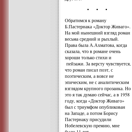
• • •
Обратимся к роману
Б.Пастернака «Доктор Живаго».
На мой нынешний взгляд роман
весьма средний и рыхлый.
Права была А.Ахматова, когда
сказала, что в романе очень
хороши только стихи и
пейзажи. За версту чувствуется,
что роман писал поэт, с
поэтическим, а вовсе не
эпическим, не с аналитическим
взглядом крупного прозаика. Но
это я так думаю сейчас, а в 1958
году, когда «Доктор Живаго»
был с триумфом опубликован
на Западе, а потом Борису
Пастернаку присудили
Нобелевскую премию, мне
было 11 лет…