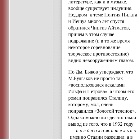
литературе, как и в музыке,
вообще существует индукция.
Недаром к теме Понтия Пилата
и Иешуа много лет спустя
обратился Чингиз Айтматов,
причем в этом случае
подражание (и в то же время
некоторое соревнование,
творческое противостояние)
видно невооруженным глазом.
Но Дм. Быков утверждает, что
М.Булгаков не просто так
«воспользовался лекалами
Ильфа и Петрова», а чтобы его
роман понравился Сталину,
которому, мол, очень
понравился «Золотой теленок».
Однако можно ли сделать такой
вывод из того, что в 1932 году
п р е д п о л о ж и т е л ь н о
именно Сталин разрешил, а в