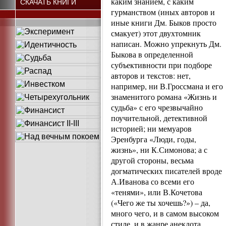
каким знанием, с каким
СКАЧАТЬ КНИГИ
гурманством (иных авторов и
иные книги Дм. Быков просто
смакует) этот двухтомник
написан. Можно упрекнуть Дм.
Быкова в определенной
субъективности при подборе
авторов и текстов: нет,
например, ни В.Гроссмана и его
знаменитого романа «Жизнь и
судьба» с его чрезвычайно
поучительной, детективной
историей; ни мемуаров
Эренбурга «Люди, годы,
жизнь», ни К.Симонова; а с
другой стороны, весьма
догматических писателей вроде
А.Иванова со всеми его
«тенями», или В.Кочетова
(«Чего же ты хочешь?») – да,
много чего, и в самом высоком
стиле, и в жанре анекдота