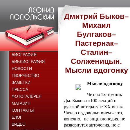
Дмитрий Быков–
Михаил
Булгаков–
Пастернак–
Сталин–
БИОГРАФИЯ
Солженицын.
БИБЛИОГРАФИЯ
Мысли вдогонку
НОВОСТИ
ТВОРЧЕСТВО
Мысли вдогонку
ЗАМЕТКИ
ПРЕССА
Читаю 2х-томник
ФОТОГАЛЕРЕЯ
Дм. Быкова «100 лекций о
МАГАЗИН
русской литературе ХХ века».
КОНТАКТЫ
Читаю с удовольствием – это,
БЛОГ
конечно, не энциклопедия, не
развернутая антология, но с
ВИДЕО