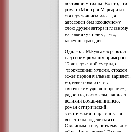
достоянием толпы. Вот то, что
роман «Мастер и Маргарита»
стал достоянием массы, а
адресован был крошечному
слою друзей автора и главному
начальнику страны, - это,
конечно, трагедия»…
Однако… М.Булгаков работал
над своим романом примерно
12 лет, до самой смерти, с
творческими муками, страхом
(сжег первоначальный вариант),
но, надо полагать, и с
творческим удовлетворением,
радостью, восторгом, написал
великий роман-миннипею,
роман сатирический,
мистический и пр., и пр. – и
все, чтобы поделиться со
Сталиным и внушить ему: «не
обижайте мастера»? Да ведь