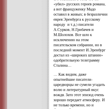
«убил» русских героев романа,
а вот француженку Мадо
оставил в живых; в безразличии
еврея Эренбурга к русскому
народу и т.д.) писатели
А.Сурков, Н.Грибачев и
М.Шолохов. Все шло к
исключению на этом
писательском собрании, но в
последний момент И.Эренбург
достал из «широких штанин»
одобрительную телеграмму
Сталина…
… Как видим, даже
опытнейшие писатели-
царедворцы не сумели угадать
волю и литературный вкус
вождя. Зато этот эпизод очень
хорошо передает атмосферу. И
не только времени, но и