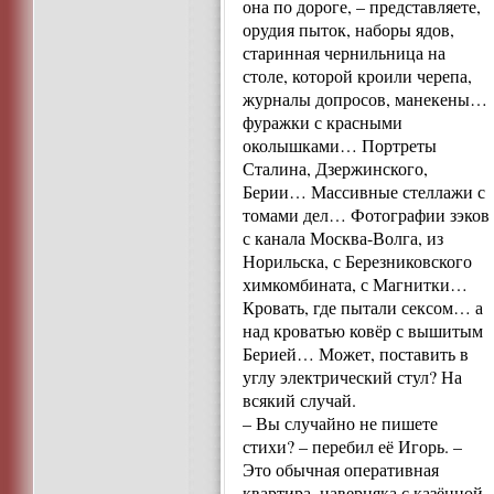
она по дороге, – представляете,
орудия пыток, наборы ядов,
старинная чернильница на
столе, которой кроили черепа,
журналы допросов, манекены…
фуражки с красными
околышками… Портреты
Сталина, Дзержинского,
Берии… Массивные стеллажи с
томами дел… Фотографии зэков
с канала Москва-Волга, из
Норильска, с Березниковского
химкомбината, с Магнитки…
Кровать, где пытали сексом… а
над кроватью ковёр с вышитым
Берией… Может, поставить в
углу электрический стул? На
всякий случай.
– Вы случайно не пишете
стихи? – перебил её Игорь. –
Это обычная оперативная
квартира, наверняка с казённой