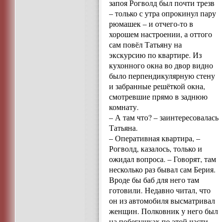
запоя Рогволд был почти трезв
– только с утра опрокинул пару
рюмашек – и отчего-то в
хорошем настроении, а оттого
сам повёл Татьяну на
экскурсию по квартире. Из
кухонного окна во двор видно
было перпендикулярную стену
и забранные решёткой окна,
смотревшие прямо в заднюю
комнату.
– А там что? – заинтересовалась
Татьяна.
– Оперативная квартира, –
Рогволд, казалось, только и
ожидал вопроса. – Говорят, там
несколько раз бывал сам Берия.
Вроде бы баб для него там
готовили. Недавно читал, что
он из автомобиля высматривал
женщин. Полковник у него был
на побегушках по этой части.