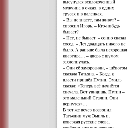
высунулся всклокоченный
мужчина в очках, в одних
трусах и в валенках.
– Вы не знаете, там живут? –
спросил Игорь. – Кто-нибудь
бывает?
– Нет, не бывает, – сонно сказал
сосед. – Лет двадцать никого не
было. А раньше была нехорошая
квартира… – дверь с шумом
захлопнулась.
– Они её заморозили, – шёпотом
сказала Татьяна. – Когда к
власти пришёл Путин, Эмиль
сказал: «Теперь всё начнётся
сначала. Вот увидишь. Путин –
это маленький Сталин. Они
вернутся»…
В тот же вечер позвонил
Татьянин муж Эмиль и,
коверкая русские слова,
сообщил, что они решили