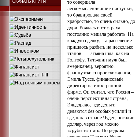
то совершала
СКАЧАТЬ КНИГИ
легкомысленнейшие поступки,
то бравировала своей
храбростью, то очень сильно, до
дури, боялась и от страха
постоянно мешала работать. На
каждую сделку, – а расселение
пришлось разбить на несколько
этапов, – Татьяна шла, как на
Голгофу. Татьянин муж был
американец, вероятно,
французского происхождения,
Эмиль Туссе, финансовый
директор на иностранной
фирме. Он считал, что Россия –
очень перспективная страна,
Эльдорадо, где деньги
делаются без особых усилий и
где, как в стране Чудес, посадив
доллар, через год можно
«срубить» пять. По редким
оговоркам Татьяны Игорь