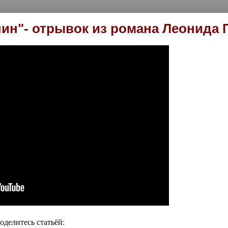
ин"- отрывок из романа Леонида 
делитесь статьёй: